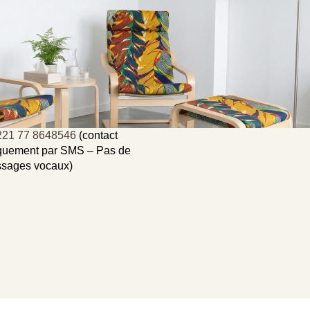
221 77 8648546
(contact
quement par SMS –
Pas de
sages vocaux
)