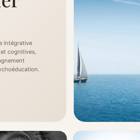
 intégrative
et cognitives,
agnement
sychoéducation.