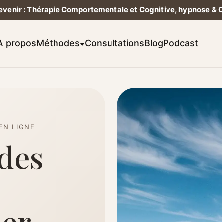
Devenir : Thérapie Comportementale et Cognitive, hypnose & 
À propos
Méthodes
Consultations
Blog
Podcast
EN LIGNE
des
er