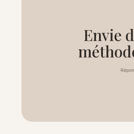
Envie 
méthode
Répon